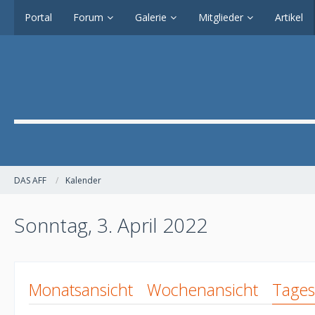
Portal
Forum
Galerie
Mitglieder
Artikel
WILLKOMMEN IM AFF
das vielleicht nördlichste Angelforum Deutsch
DAS AFF
Kalender
Sonntag, 3. April 2022
jetzt anmelden
Monatsansicht
Wochenansicht
Tages