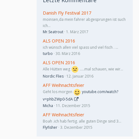
Letzte Kommentare
Danish Fly Festival 2017
moinsen,da mein fahrer abgesprungen ist such
ich…
Mr.Seatrout
1. März 2017
ALS OPEN 2016
ich wünsch allen viel spass und viel fisch . …
turbo
30. März 2016
ALS OPEN 2016
Alle Hütten weg
.....mal schauen, wie wir…
Nordic Flies
12. Januar 2016
AFF Weihnachtsfeier
Geht los morgen
youtube.com/watch?
v=phbZWp0-5dA
Micha
11. Dezember 2015
AFF Weihnachtsfeier
Boah .ich hab fertig. alle guten Dinge sind 3…
Flyfisher
3. Dezember 2015