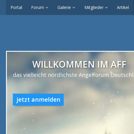
Portal
Forum
Galerie
Mitglieder
Artikel
ILLKOMMEN IM AFF
icht nördlichste Angelforum Deutschlands
nmelden