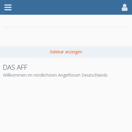
WILLKOMMEN IM AFF
DAS AFF
jetzt anmelden
Willkommen im nördlichsten Angelforum Deutschlands