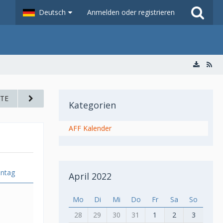
Deutsch
Anmelden oder registrieren
TE
Kategorien
AFF Kalender
ntag
April 2022
Mo
Di
Mi
Do
Fr
Sa
So
28
29
30
31
1
2
3