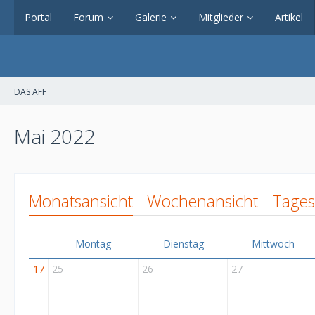
Portal
Forum
Galerie
Mitglieder
Artikel
DAS AFF
Mai 2022
Monatsansicht
Wochenansicht
Tages
Montag
Dienstag
Mittwoch
17
25
26
27