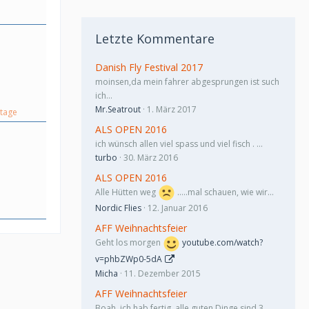
Letzte Kommentare
Danish Fly Festival 2017
moinsen,da mein fahrer abgesprungen ist such
ich…
Mr.Seatrout
1. März 2017
stage
ALS OPEN 2016
ich wünsch allen viel spass und viel fisch . …
turbo
30. März 2016
ALS OPEN 2016
Alle Hütten weg
.....mal schauen, wie wir…
Nordic Flies
12. Januar 2016
AFF Weihnachtsfeier
Geht los morgen
youtube.com/watch?
v=phbZWp0-5dA
Micha
11. Dezember 2015
AFF Weihnachtsfeier
Boah .ich hab fertig. alle guten Dinge sind 3…