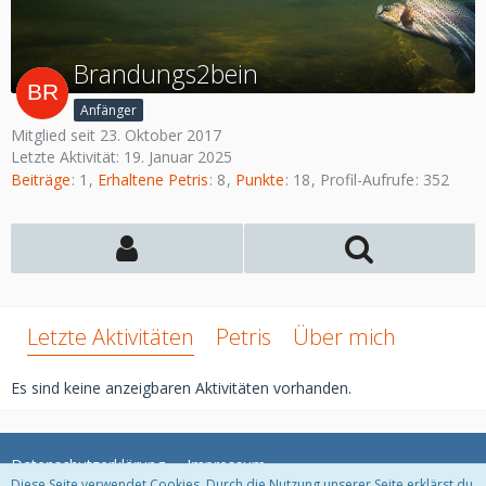
Brandungs2bein
Anfänger
Mitglied seit 23. Oktober 2017
Letzte Aktivität:
19. Januar 2025
Beiträge
1
Erhaltene Petris
8
Punkte
18
Profil-Aufrufe
352
Letzte Aktivitäten
Petris
Über mich
Es sind keine anzeigbaren Aktivitäten vorhanden.
Datenschutzerklärung
Impressum
Diese Seite verwendet Cookies. Durch die Nutzung unserer Seite erklärst du