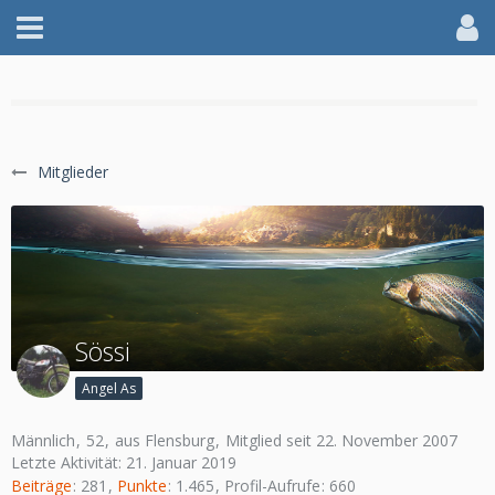
WILLKOMMEN IM AFF
Mitglieder
jetzt anmelden
Sössi
Angel As
Männlich
52
aus Flensburg
Mitglied seit 22. November 2007
Letzte Aktivität:
21. Januar 2019
Beiträge
281
Punkte
1.465
Profil-Aufrufe
660