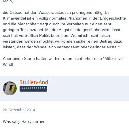
M
oin,
die Ostsee hat den Wasseraustausch ja dringend nötig. Ein
Klimawandel ist ein völlig normales Phänom
en in de
r Erdgeschichte
und die Menschheit trägt durch ihr
Verhalten nur einen sehr
geringen Teil dazu bei. Mit der Angst die da
geschührt wird, lässt
sich halt vortrefflich Politik betreiben.
Womit ich ni
cht falsch
verstanden werden möchte, wir können sicher einen Beitrag dazu
leisten, dass der
W
andel sich verlangsamt oder geringer a
usfällt.
Aber einen Sturm hatten wir hier oben nicht. Ehe
r eine "Mütze" voll
Wind!
Stullen-Andi
************
20. Dezember 2014
Was sagt Harry immer: